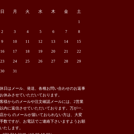
日
月
火
水
木
金
土
1
2
3
4
5
6
7
8
9
10
11
12
13
14
15
16
17
18
19
20
21
22
23
24
25
26
27
28
29
30
31
休日はメール、発送、各種お問い合わせのお返事
お休みさせていただいております。
客様からのメールや注文確認メールには、2営業
以内に返信させていただいております。万が一、
店から のメールが届いておられない方は、大変
手数ですが、お電話でご連絡下さいますようお願
いたします。