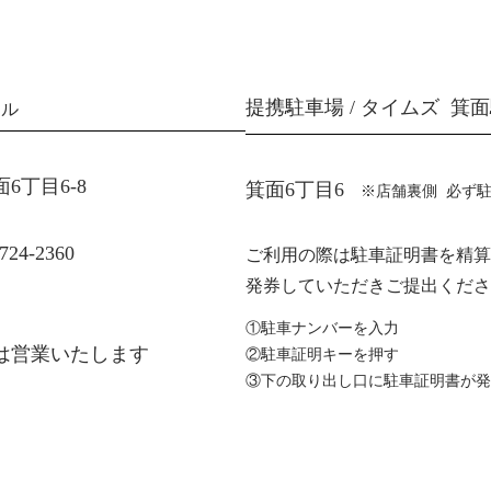
提携駐車場 / タイムズ 箕
ール
面6丁目6-8
箕面6丁目6
※店舗裏側 必ず
-724-2360
ご利用の際は駐車証明書を精算
発券していただきご提出くださ
①駐車ナンバーを入力
は営業いたします
②駐車証明キーを押す
③下の取り出し口に駐車証明書が発