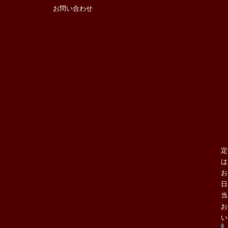
お問い合わせ
定
は
お
日
当
お
い