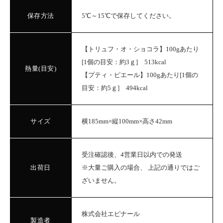
保存方法
5℃～15℃で保存してください。
【トリュフ・オ・ショコラ】100gあたり
[1個の目安：約3ｇ] 513kcal
熱量(目安)
【プティ・ピエール】100gあたり[1個の
目安：約5ｇ] 494kcal
サイズ
横185mm×縦100mm×高さ42mm
受注確認後、4営業日以内での発送
出荷日
※大量ご購入の場合、 上記の通りではご
ざいません。
株式会社エピナール
製造者