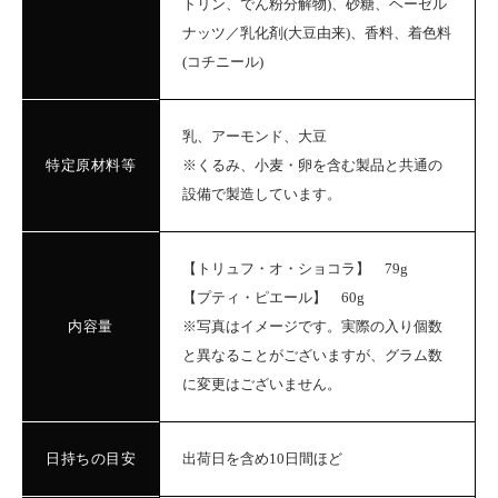
トリン、でん粉分解物)、砂糖、ヘーゼル
ナッツ／乳化剤(大豆由来)、香料、着色料
(コチニール)
乳、アーモンド、大豆
特定原材料等
※くるみ、小麦・卵を含む製品と共通の
設備で製造しています。
【トリュフ・オ・ショコラ】 79g
【プティ・ピエール】 60g
内容量
※写真はイメージです。実際の入り個数
と異なることがございますが、グラム数
に変更はございません。
日持ちの目安
出荷日を含め10日間ほど