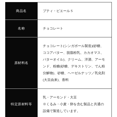
商品名
プティ・ピエール S
名称
チョコレート
チョコレート(シンガポール製造)(砂糖、
ココアバター、脱脂粉乳、カカオマス、
バターオイル)、クリーム、洋酒、アーモ
原材料名
ンド、粉糖(砂糖、デキストリン、でん粉
分解物)、砂糖、ヘーゼルナッツ／乳化剤
(大豆由来)、香料
乳・アーモンド・大豆
特定原材料等
※くるみ・小麦・卵を含む製品と共通の
設備で製造しています。