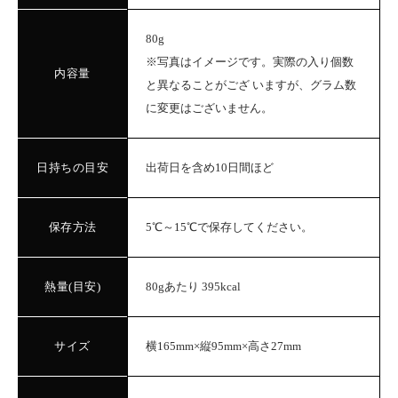
80g
※写真はイメージです。実際の入り個数
内容量
と異なることがござ いますが、グラム数
に変更はございません。
日持ちの目安
出荷日を含め10日間ほど
保存方法
5℃～15℃で保存してください。
熱量(目安)
80gあたり 395kcal
サイズ
横165mm×縦95mm×高さ27mm