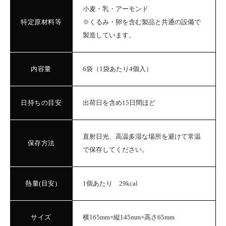
小麦・乳・アーモンド
特定原材料等
※くるみ・卵を含む製品と共通の設備で
製造しています。
内容量
6袋（1袋あたり4個入）
日持ちの目安
出荷日を含め15日間ほど
直射日光、高温多湿な場所を避けて常温
保存方法
で保存してください。
熱量(目安)
1個あたり 29kcal
サイズ
横165mm×縦145mm×高さ65mm