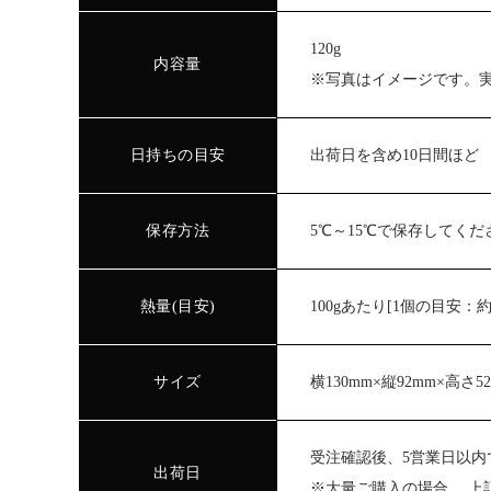
120g
内容量
※写真はイメージです。
日持ちの目安
出荷日を含め10日間ほど
保存方法
5℃～15℃で保存してくだ
熱量(目安)
100gあたり[1個の目安：約3ｇ
サイズ
横130mm×縦92mm×高さ
受注確認後、5営業日以内
出荷日
※大量ご購入の場合、 上